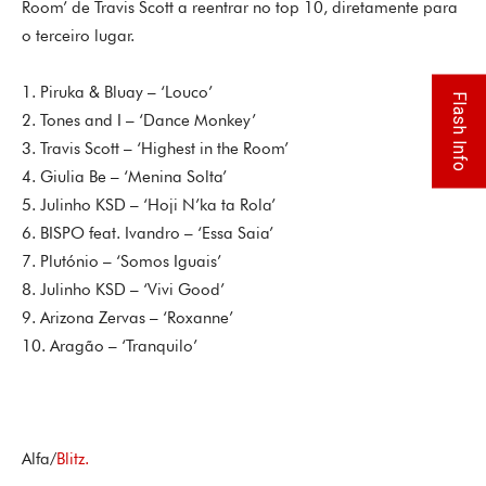
Room’ de Travis Scott a reentrar no top 10, diretamente para
o terceiro lugar.
1. Piruka & Bluay – ‘Louco’
Flash Info
2. Tones and I – ‘Dance Monkey’
3. Travis Scott – ‘Highest in the Room’
4. Giulia Be – ‘Menina Solta’
5. Julinho KSD – ‘Hoji N’ka ta Rola’
6. BISPO feat. Ivandro – ‘Essa Saia’
7. Plutónio – ‘Somos Iguais’
8. Julinho KSD – ‘Vivi Good’
9. Arizona Zervas – ‘Roxanne’
10. Aragão – ‘Tranquilo’
Alfa/
Blitz.