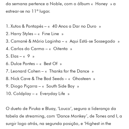
da semana pertence a Noble, com o álbum « Honey » a
estrear-se no 11º lugar.
1. Xutos & Pontapés – « 40 Anos a Dar no Duro »
2. Harry Styles – « Fine Line »
3. Camané & Mário Laginha – « Aqui Está-se Sossegado »
4. Carlos do Carmo – « Oitenta »
5. Elas – « 9 »
6. Dulce Pontes – « Best Of »
7. Leonard Cohen – « Thanks for the Dance »
8. Nick Cave & The Bad Seeds – « Ghosteen »
9. Diogo Piçarra – « South Side Boy »
10. Coldplay – « Everyday Life »
O dueto de Piruka e Bluay, ‘Louco’, segura a liderança da
tabela de streaming, com ‘Dance Monkey’, de Tones and I, a
surgir logo atrás, na segunda posição, e ‘Highest in the