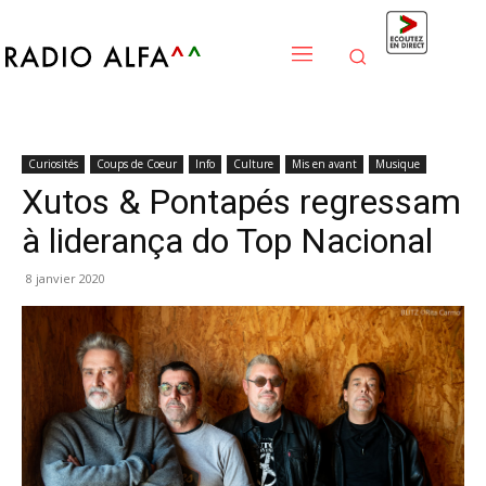
Curiosités
Coups de Coeur
Info
Culture
Mis en avant
Musique
Xutos & Pontapés regressam
à liderança do Top Nacional
8 janvier 2020