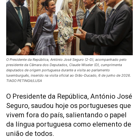
O Presidente da República, António José Seguro (2-D), acompanhado pelo
presidente da Câmara dos Deputados, Claude Wiseler (D), cumprimenta
deputados de origem portuguesa durante a visita ao parlamento
luxemburguês, inserido na visita oficial ao Grão-Ducado, 6 de junho de 2026.
TIAGO PETINGA/LUSA
O Presidente da República, António José
Seguro, saudou hoje os portugueses que
vivem fora do país, salientando o papel
da língua portuguesa como elemento de
união de todos.