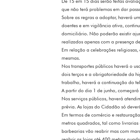
De 15 em 15 dias serão feitas avalia
que não terá problemas em dar passo
Sobre as regras a adoptar, haverá u
doentes e em vigilância ativa, contin
domiciliário. Não poderão existir aj
realizados apenas com a presença de 
Em relação a celebrações religiosas,
mesmas.
Nos transportes públicos haverá o u
dois terços e a obrigatoriedade da h
trabalho, haverá a continuação do tel
A partir do dia 1 de junho, começará 
Nos serviços públicos, haverá aten
prévia. As lojas do Cidadão só dever
Em termos de comércio e restauração,
metros quadrados, tal como livrarias
barbearias vão reabrir mas com marc
reabrir as lojas até 400 metros quadr