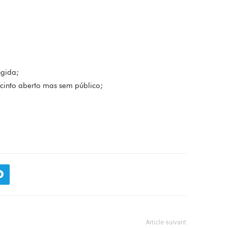
ngida;
ecinto aberto mas sem público;
Article suivant