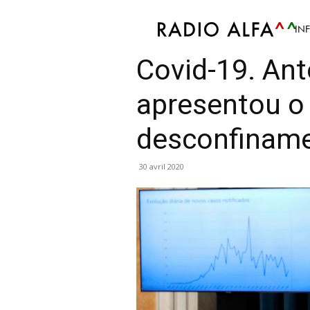
IN
Info
Mis en avant
Politique
Covid-19. An
apresentou o
desconfinam
30 avril 2020