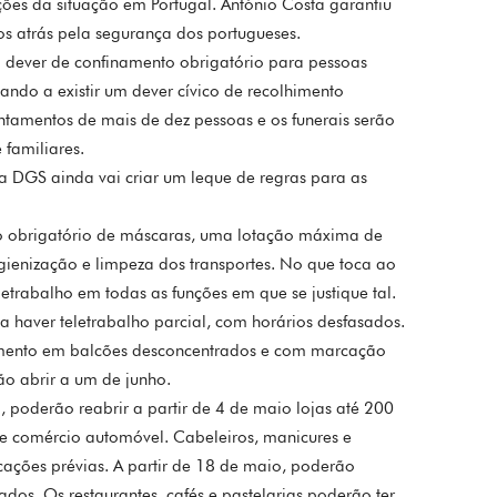
ções da situação em Portugal. António Costa garantiu
s atrás pela segurança dos portugueses.
m dever de confinamento obrigatório para pessoas
uando a existir um dever cívico de recolhimento
untamentos de mais de dez pessoas e os funerais serão
familiares.
 a DGS ainda vai criar um leque de regras para as
so obrigatório de máscaras, uma lotação máxima de
igienização e limpeza dos transportes. No que toca ao
etrabalho em todas as funções em que se justique tal.
a haver teletrabalho parcial, com horários desfasados.
dimento em balcões desconcentrados e com marcação
ão abrir a um de junho.
 poderão reabrir a partir de 4 de maio lojas até 200
 e comércio automóvel. Cabeleiros, manicures e
ações prévias. A partir de 18 de maio, poderão
ados. Os restaurantes, cafés e pastelarias poderão ter