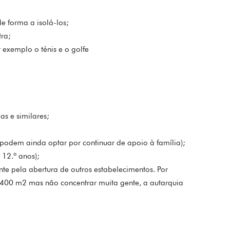
e forma a isolá-los;
tra;
r exemplo o ténis e o golfe
as e similares;
 podem ainda optar por continuar de apoio à família);
 12.º anos);
e pela abertura de outros estabelecimentos. Por
 400 m2 mas não concentrar muita gente, a autarquia