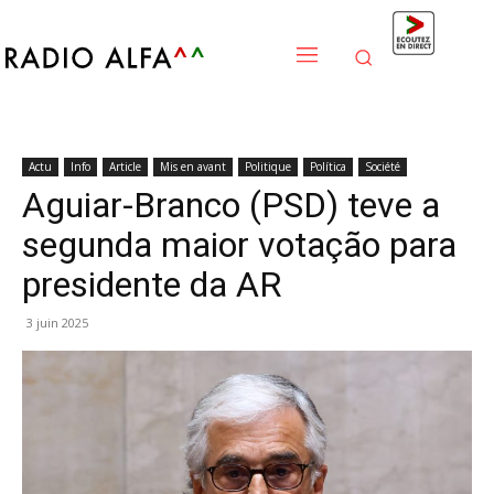
Actu
Info
Article
Mis en avant
Politique
Política
Société
Aguiar-Branco (PSD) teve a
segunda maior votação para
presidente da AR
3 juin 2025