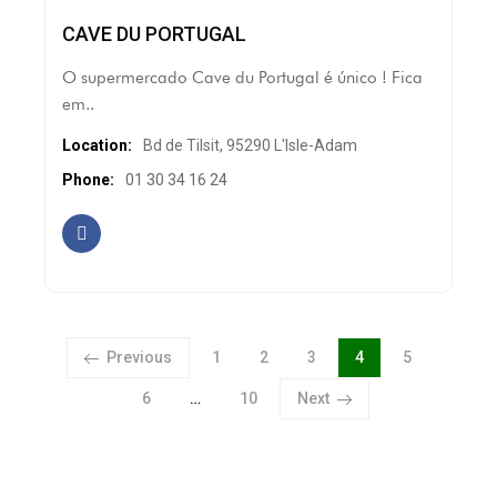
CAVE DU PORTUGAL
O supermercado Cave du Portugal é único ! Fica
em..
Location:
Bd de Tilsit, 95290 L'Isle-Adam
Phone:
01 30 34 16 24
Page
Page
Page
Page
Page
Previous
1
2
3
4
5
Page
Page
6
…
10
Next