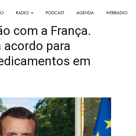
FO
RADIO
PODCAST
AGENDA
WEBRADIO
e
Société
o com a França.
a acordo para
medicamentos em