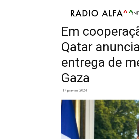
IN
Info
Article
Mis en avant
Monde
Politiqu
Em cooperaçã
Qatar anunci
entrega de 
Gaza
17 janvier 2024