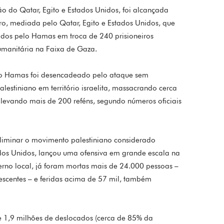
o do Qatar, Egito e Estados Unidos, foi alcançada
o, mediada pelo Qatar, Egito e Estados Unidos, que
etidos pelo Hamas em troca de 240 prisioneiros
umanitária na Faixa de Gaza.
 e o Hamas foi desencadeado pelo ataque sem
lestiniano em território israelita, massacrando cerca
e levando mais de 200 reféns, segundo números oficiais
eliminar o movimento palestiniano considerado
ados Unidos, lançou uma ofensiva em grande escala na
rno local, já foram mortas mais de 24.000 pessoas –
escentes – e feridas acima de 57 mil, também
 1,9 milhões de deslocados (cerca de 85% da