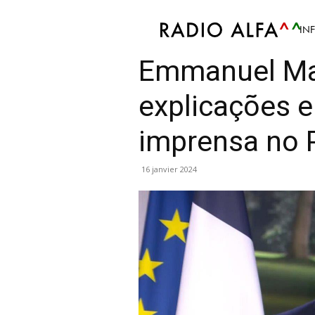
IN
Info
En vedette
Culture
Évènement
Mis
Emmanuel Ma
explicações 
imprensa no P
16 janvier 2024