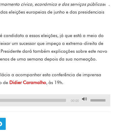
rmamento cívico, económico e dos serviços públicos
« .
as eleições europeias de junho e das presidenciais
candidato a essas eleições, já que está a meio do
ixar um sucessor que impeça a extrema-direita de
 Presidente dará também explicações sobre este novo
 menos de uma semana depois da sua nomeação.
Palácio a acompanhar esta conferência de imprensa
io de
Didier Caramalho
, às 19h.
Utilisez
00:00
les
flèches
haut/bas
pour