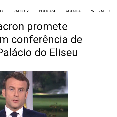
FO
RADIO
PODCAST
AGENDA
WEBRADIO
 en avant
Politique
Política
Société
cron promete
em conferência de
alácio do Eliseu