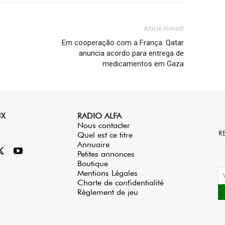
augmenter
ou
Article suivant
diminuer
Em cooperação com a França. Qatar
le
anuncia acordo para entrega de
volume.
medicamentos em Gaza
UX
RADIO ALFA
Nous contacter
R
Quel est ce titre
Annuaire
Petites annonces
Boutique
Mentions Légales
Charte de confidentialité
Règlement de jeu