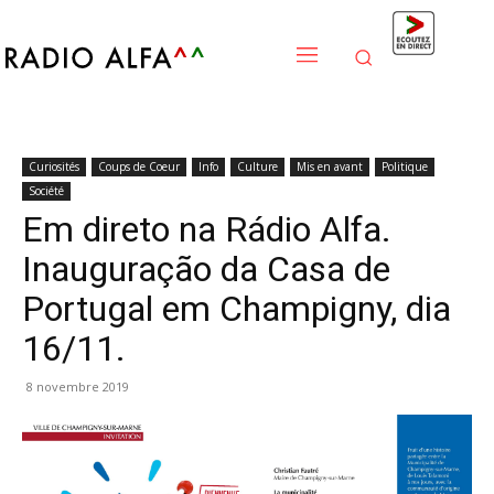
Curiosités
Coups de Coeur
Info
Culture
Mis en avant
Politique
Société
Em direto na Rádio Alfa.
Inauguração da Casa de
Portugal em Champigny, dia
16/11.
8 novembre 2019