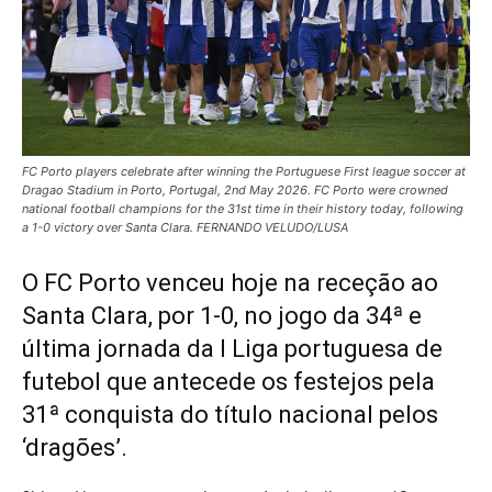
FC Porto players celebrate after winning the Portuguese First league soccer at
Dragao Stadium in Porto, Portugal, 2nd May 2026. FC Porto were crowned
national football champions for the 31st time in their history today, following
a 1-0 victory over Santa Clara. FERNANDO VELUDO/LUSA
O FC Porto venceu hoje na receção ao
Santa Clara, por 1-0, no jogo da 34ª e
última jornada da I Liga portuguesa de
futebol que antecede os festejos pela
31ª conquista do título nacional pelos
‘dragões’.