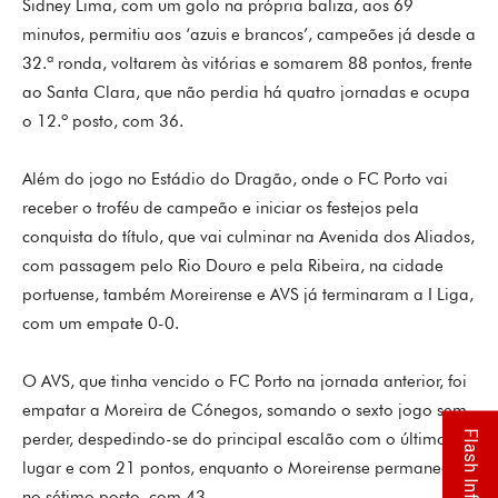
Sidney Lima, com um golo na própria baliza, aos 69
minutos, permitiu aos ‘azuis e brancos’, campeões já desde a
32.ª ronda, voltarem às vitórias e somarem 88 pontos, frente
ao Santa Clara, que não perdia há quatro jornadas e ocupa
o 12.º posto, com 36.
Além do jogo no Estádio do Dragão, onde o FC Porto vai
receber o troféu de campeão e iniciar os festejos pela
conquista do título, que vai culminar na Avenida dos Aliados,
com passagem pelo Rio Douro e pela Ribeira, na cidade
portuense, também Moreirense e AVS já terminaram a I Liga,
com um empate 0-0.
O AVS, que tinha vencido o FC Porto na jornada anterior, foi
empatar a Moreira de Cónegos, somando o sexto jogo sem
Flash Info
perder, despedindo-se do principal escalão com o último
lugar e com 21 pontos, enquanto o Moreirense permanece
no sétimo posto, com 43.