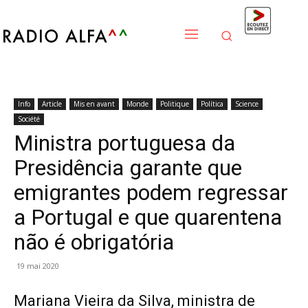
Info
Article
Mis en avant
Monde
Politique
Política
Science
Société
Ministra portuguesa da
Presidência garante que
emigrantes podem regressar
a Portugal e que quarentena
não é obrigatória
19 mai 2020
Mariana Vieira da Silva, ministra de