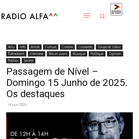
Actu
Info
Article
Culture
Cinema
Curiosités
Coups de Coeur
Évènement
Interview
Mis en avant
Musique
Politique
Opinion
Política
Société
Passagem de Nível –
Domingo 15 Junho de 2025.
Os destaques
14 juin 2025