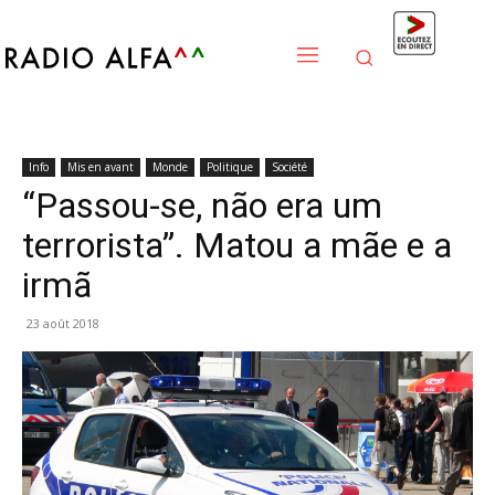
Info
Mis en avant
Monde
Politique
Société
“Passou-se, não era um
terrorista”. Matou a mãe e a
irmã
23 août 2018