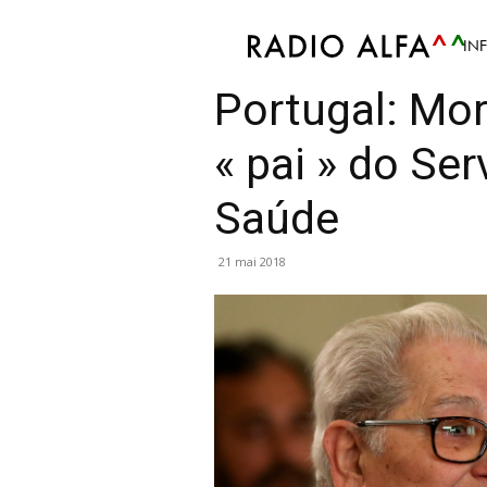
IN
Info
Mis en avant
Portugal: Mor
« pai » do Se
Saúde
21 mai 2018