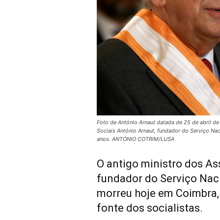
Foto de António Arnaut datada de 25 de abril de
Sociais António Arnaut, fundador do Serviço N
anos. ANTÓNIO COTRIM/LUSA
O antigo ministro dos As
fundador do Serviço Nac
morreu hoje em Coimbra, 
fonte dos socialistas.