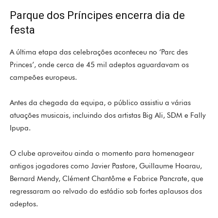
Parque dos Príncipes encerra dia de
festa
A última etapa das celebrações aconteceu no ‘
Parc des
Princes’
, onde cerca de 45 mil adeptos aguardavam os
campeões europeus.
Antes da chegada da equipa, o público assistiu a várias
atuações musicais, incluindo dos artistas
Big Ali
,
SDM
e
Fally
Ipupa
.
O clube aproveitou ainda o momento para homenagear
antigos jogadores como
Javier Pastore
,
Guillaume Hoarau
,
Bernard Mendy
,
Clément Chantôme
e
Fabrice Pancrate
, que
regressaram ao relvado do estádio sob fortes aplausos dos
adeptos.