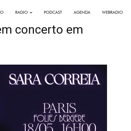
FO
RADIO
PODCAST
AGENDA
WEBRADIO
t
Culture
Musique
Actu
 em concerto em