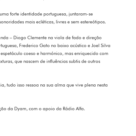
ma forte identidade portuguesa, juntaram-se
noridades mais ecléticas, livres e sem estereótipos.
da – Diogo Clemente na viola de fado e direção
ortuguesa, Frederico Gato no baixo acústico e Joel Silva
m espetáculo coeso e harmónico, mas enriquecido com
turas, que nascem de influências subtis de outros
ia, tudo isso ressoa na sua alma que vive plena nesta
ação da Dyam, com o apoio da Rádio Alfa.