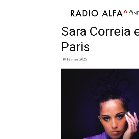
IN
Curiosités
Coups de Coeur
Info
Mis en avan
Sara Correia
Paris
10 février 2025