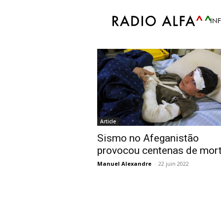
Accueil
Tags
Afeganistão
IN
Tag: afeganistão
Article
Sismo no Afeganistão
provocou centenas de mor
Manuel Alexandre
-
22 juin 2022