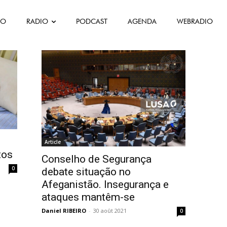
FO
RADIO
PODCAST
AGENDA
WEBRADIO
Article
tos
Conselho de Segurança
0
debate situação no
Afeganistão. Insegurança e
ataques mantêm-se
Daniel RIBEIRO
-
30 août 2021
0