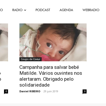
lde
FO
RADIO
PODCAST
AGENDA
WEBRADIO
iedade Matilde
Coups de Coeur
Campanha para salvar bebé
o
Matilde. Vários ouvintes nos
o
alertaram. Obrigado pelo
solidariedade
Daniel RIBEIRO
-
29 juin 2019
0
0