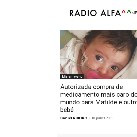
Accueil
Tags
Ajuda solidariedade Mati
IN
Tag: ajuda solidar
Mis en avant
Autorizada compra de
medicamento mais caro d
mundo para Matilde e outr
bebé
Daniel RIBEIRO
-
18 juillet 2019