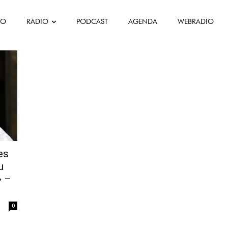
FO
RADIO
PODCAST
AGENDA
WEBRADIO
es
u
» –
0