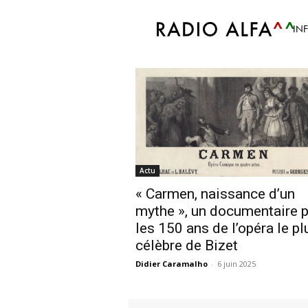
Accueil
Tags
Carmen
IN
Tag: Carmen
Actu
« Carmen, naissance d’un
mythe », un documentaire 
les 150 ans de l’opéra le pl
célèbre de Bizet
Didier Caramalho
-
6 juin 2025