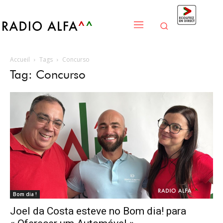
Accueil
Tags
Concurso
Tag: Concurso
Bom dia !
Joel da Costa esteve no Bom dia! para