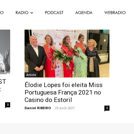
FO
RADIO
PODCAST
AGENDA
WEBRADIO
Article
ST
Élodie Lopes foi eleita Miss
:
Portuguesa França 2021 no
Casino do Estoril
0
Daniel RIBEIRO
-
23 août 2021
0