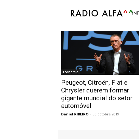
Accueil
Tags
Fiat
IN
Tag: Fiat
Économie
Peugeot, Citroën, Fiat e
Chrysler querem formar
gigante mundial do setor
automóvel
Daniel RIBEIRO
-
30 octobre 2019