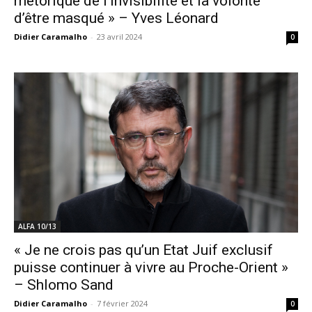
rhétorique de l’invisibilité et la volonté
d’être masqué » – Yves Léonard
Didier Caramalho
-
23 avril 2024
0
ALFA 10/13
« Je ne crois pas qu’un Etat Juif exclusif
puisse continuer à vivre au Proche-Orient »
– Shlomo Sand
Didier Caramalho
-
7 février 2024
0