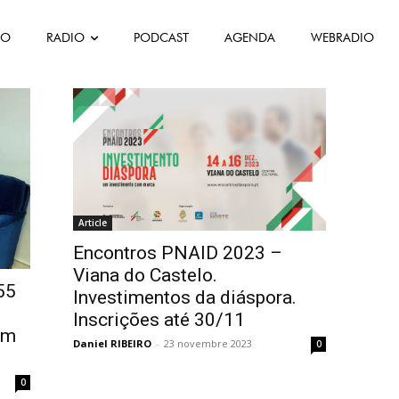
FO
RADIO
PODCAST
AGENDA
WEBRADIO
 diáspora
Article
Encontros PNAID 2023 –
Viana do Castelo.
55
Investimentos da diáspora.
Inscrições até 30/11
em
Daniel RIBEIRO
-
23 novembre 2023
0
0