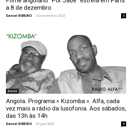
Filme angolano “Por Jade” estreia em Paris
a 8 de dezembro
Daniel RIBEIRO
-
26 novembre 2023
0
Article
Angola. Programa « Kizomba ». Alfa, cada
vez mais a rádio da lusofonia. Aos sábados,
das 13h às 14h
Daniel RIBEIRO
-
23 juin 2022
0