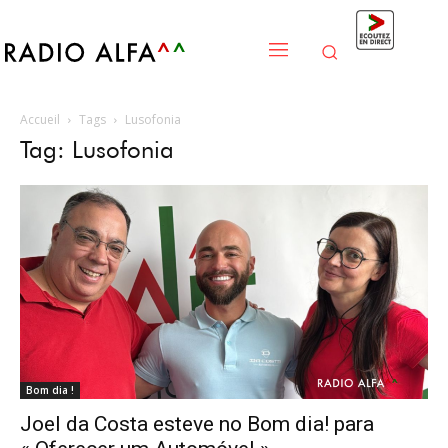
Accueil
Tags
Lusofonia
Tag: Lusofonia
Bom dia !
Joel da Costa esteve no Bom dia! para