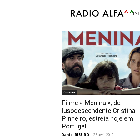
Accueil
Tags
Menina
IN
Tag: Menina
Cinema
Filme « Menina », da
lusodescendente Cristina
Pinheiro, estreia hoje em
Portugal
Daniel RIBEIRO
-
25 avril 2019