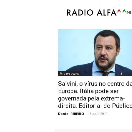
Accueil
Tags
Salvini
IN
Tag: Salvini
Mis en avant
Salvini, o vírus no centro d
Europa. Itália pode ser
governada pela extrema-
direita. Editorial do Públic
Daniel RIBEIRO
-
13 août 2019