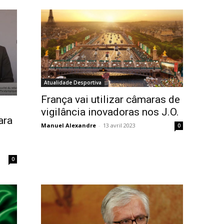
Atualidade Desportiva
França vai utilizar câmaras de
vigilância inovadoras nos J.O.
ara
Manuel Alexandre
-
13 avril 2023
0
0