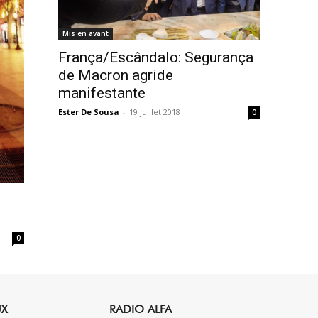
Mis en avant
França/Escândalo: Segurança
de Macron agride
manifestante
Ester De Sousa
-
19 juillet 2018
0
0
UX
RADIO ALFA