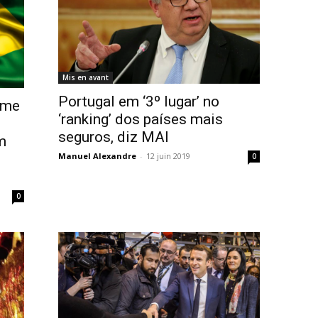
Mis en avant
Portugal em ‘3º lugar’ no
ime
‘ranking’ dos países mais
seguros, diz MAI
m
Manuel Alexandre
-
12 juin 2019
0
0