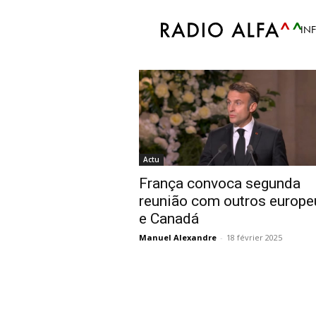
Accueil
Tags
Segurança
IN
Tag: segurança
Actu
França convoca segunda
reunião com outros europe
e Canadá
Manuel Alexandre
-
18 février 2025