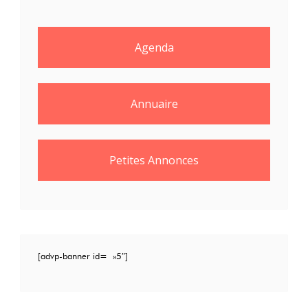
Agenda
Annuaire
Petites Annonces
[advp-banner id= »5″]