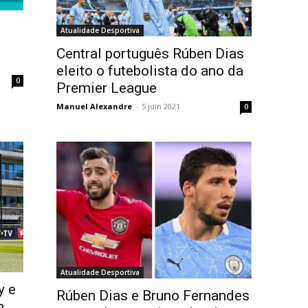
Atualidade Desportiva
Central português Rúben Dias
eleito o futebolista do ano da
0
Premier League
Manuel Alexandre
-
5 juin 2021
0
Atualidade Desportiva
y e
Rúben Dias e Bruno Fernandes
m