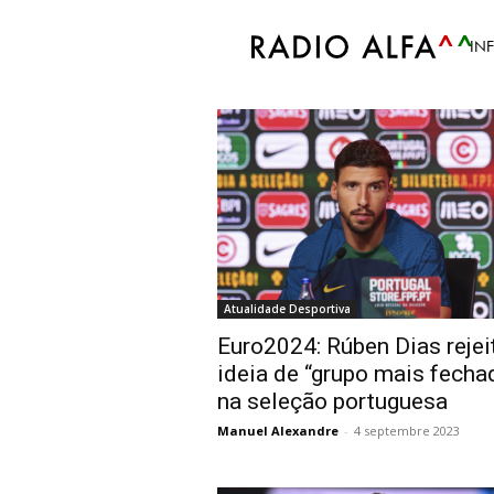
Accueil
Tags
Rúben Dias
IN
Tag: Rúben Dias
Atualidade Desportiva
Euro2024: Rúben Dias rejei
ideia de “grupo mais fecha
na seleção portuguesa
Manuel Alexandre
-
4 septembre 2023