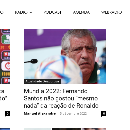
FO
RADIO
PODCAST
AGENDA
WEBRADIO
Atualidade Desportiva
ta
Mundial2022: Fernando
do”
Santos não gostou “mesmo
nada” da reação de Ronaldo
Manuel Alexandre
-
5 décembre 2022
0
0