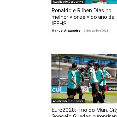
Atualidade Desportiva
Ronaldo e Rúben Dias no
melhor « onze » do ano da
IFFHS
Manuel Alexandre
-
7 décembre 2021
Atualidade Desportiva
Euro2020: Trio do Man. Cit
Gonçalo Guedes cumprira