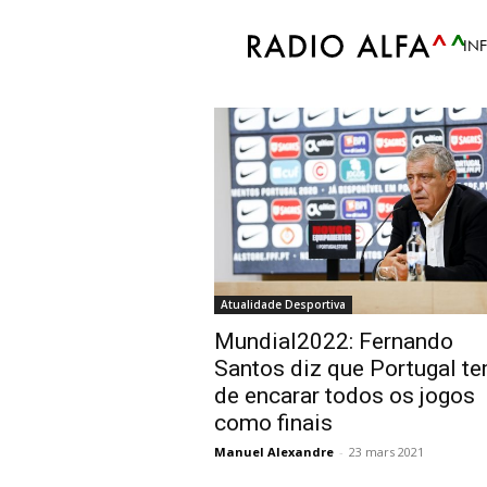
Accueil
Tags
Rúben Dias
IN
Tag: Rúben Dias
Atualidade Desportiva
Mundial2022: Fernando
Santos diz que Portugal t
de encarar todos os jogos
como finais
Manuel Alexandre
-
23 mars 2021