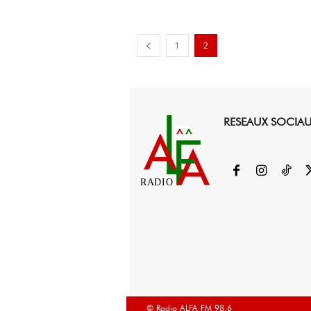
1
2
RESEAUX SOCIA
RADIO
© Radio ALFA FM 98.6