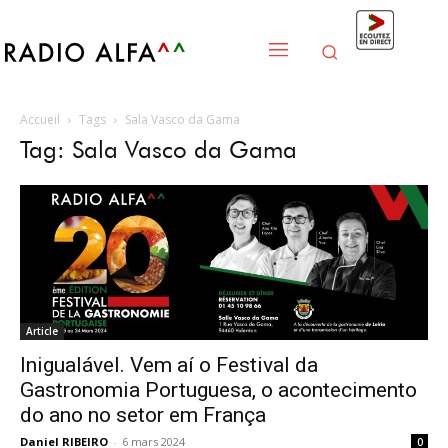
Accueil
Tags
Sala Vasco da Gama
Tag: Sala Vasco da Gama
Article
Inigualável. Vem aí o Festival da
Gastronomia Portuguesa, o acontecimento
do ano no setor em França
Daniel RIBEIRO
-
6 mars 2024
0