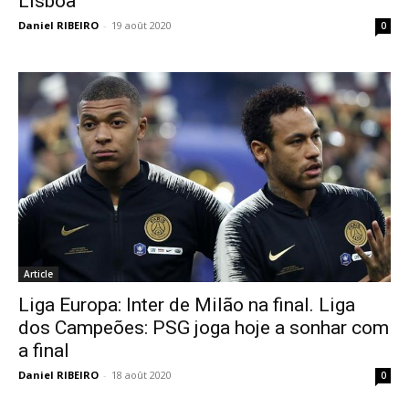
Lisboa
Daniel RIBEIRO
-
19 août 2020
0
Article
Liga Europa: Inter de Milão na final. Liga
dos Campeões: PSG joga hoje a sonhar com
a final
Daniel RIBEIRO
-
18 août 2020
0